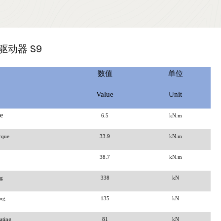
动器 S9
数值
单位
Value
Unit
e
6.5
kN.m
rque
33.9
kN.m
38.7
kN.m
ng
338
kN
ing
135
kN
ating
81
kN