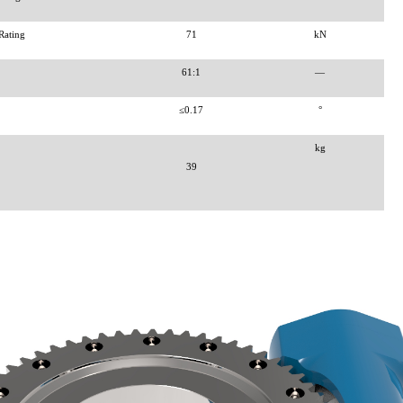
Rating
71
kN
61:1
—
≤0.17
°
kg
39