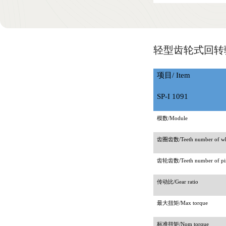
轻型齿轮式回转驱动 
项目
/ Item
SP-I 1091
模数
/Module
齿圈齿数
/Teeth number of w
齿轮齿数
/Teeth number of p
传动比
/Gear ratio
最大扭矩
/Max torque
标准扭矩
/Nom torque