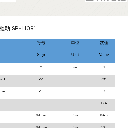
SP-I 1091
符号
单位
数值
Sign
Unit
Value
M
mm
4
heel
Z2
－
294
inion
Z1
－
15
i
－
19.6
Md max
N.m
10650
Md nom
N.m
7700