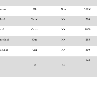
orque
Mh
N.m
10650
 load
Co rad
KN
700
load
Co ax
KN
1860
mic load
Crad
KN
265
ic load
Cax
KN
310
123
W
Kg